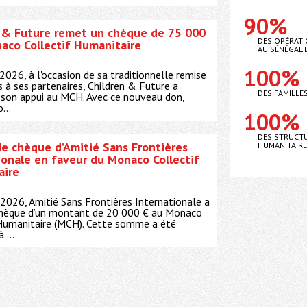
90%
 & Future remet un chèque de 75 000
DES OPÉRATI
aco Collectif Humanitaire
AU SÉNÉGAL 
100%
 2026, à l'occasion de sa traditionnelle remise
 à ses partenaires, Children & Future a
DES FAMILLE
 son appui au MCH. Avec ce nouveau don,
...
100%
DES STRUCTU
e chèque d’Amitié Sans Frontières
HUMANITAIR
ionale en faveur du Monaco Collectif
aire
2026, Amitié Sans Frontières Internationale a
chèque d’un montant de 20 000 € au Monaco
 Humanitaire (MCH). Cette somme a été
 ...