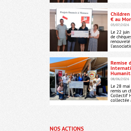
Children
€ au Mon
03/07/2026
Le 22 juin
de chèques
renouvelé
l'associatio
Remise d
Internat
Humanit
08/06/2026
Le 28 mai 
remis un 
Collectif
collectée à
NOS ACTIONS