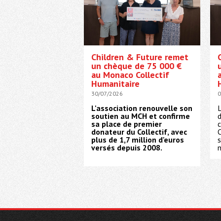
Children & Future remet
un chèque de 75 000 €
au Monaco Collectif
Humanitaire
30/07/2026
0
L'association renouvelle son
L
soutien au MCH et confirme
d
sa place de premier
c
donateur du Collectif, avec
C
plus de 1,7 million d'euros
s
versés depuis 2008.
n