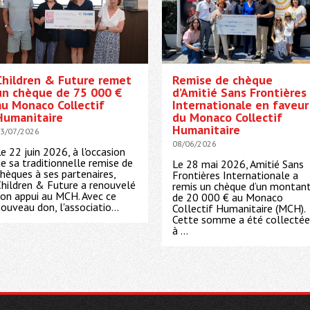
Children & Future remet
Remise de chèque
un chèque de 75 000 €
d’Amitié Sans Frontières
au Monaco Collectif
Internationale en faveur
Humanitaire
du Monaco Collectif
Humanitaire
3/07/2026
08/06/2026
e 22 juin 2026, à l'occasion
e sa traditionnelle remise de
Le 28 mai 2026, Amitié Sans
hèques à ses partenaires,
Frontières Internationale a
hildren & Future a renouvelé
remis un chèque d’un montan
on appui au MCH. Avec ce
de 20 000 € au Monaco
ouveau don, l'associatio...
Collectif Humanitaire (MCH).
Cette somme a été collectée
à ...