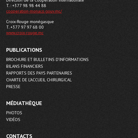
Direction de la Coopération Internationale
T. : +377 98 98 44 88
cooperation-monaco.gouv.mc/
Croix-Rouge monégasque
T. +377 97 97 68 00
www.croix-rouge.mc
PUBLICATIONS
BROCHURE ET BULLETINS D’INFORMATIONS
BILANS FINANCIERS
RAPPORTS DES PAYS PARTENAIRES
CHARTE DE L’ACCUEIL CHIRURGICAL
PRESSE
MÉDIATHÈQUE
PHOTOS
VIDÉOS
CONTACTS