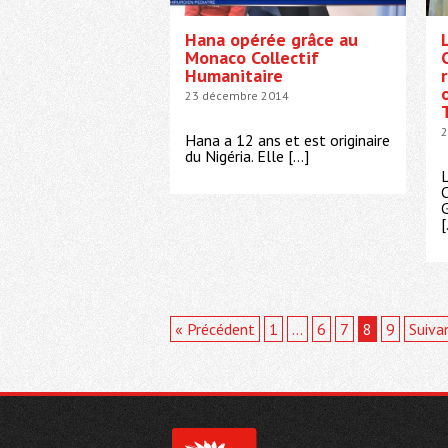
Hana opérée grâce au
Monaco Collectif
Humanitaire
23 décembre 2014
2
Hana a 12 ans et est originaire
du Nigéria. Elle […]
C
G
[
« Précédent
1
…
6
7
8
9
Suiva