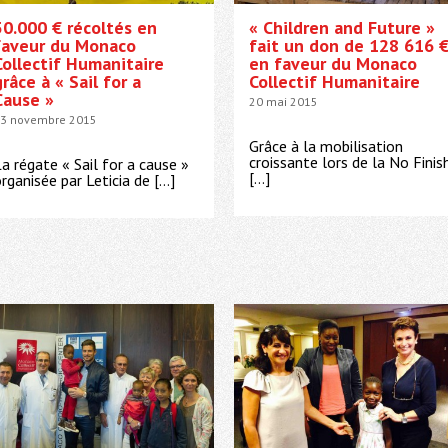
50.000 € récoltés en
« Children and Future »
faveur du Monaco
fait un don de 128 616 
Collectif Humanitaire
en faveur du Monaco
grâce à « Sail for a
Collectif Humanitaire
Cause »
20 mai 2015
3 novembre 2015
Grâce à la mobilisation
croissante lors de la No Finis
a régate « Sail for a cause »
[…]
rganisée par Leticia de […]